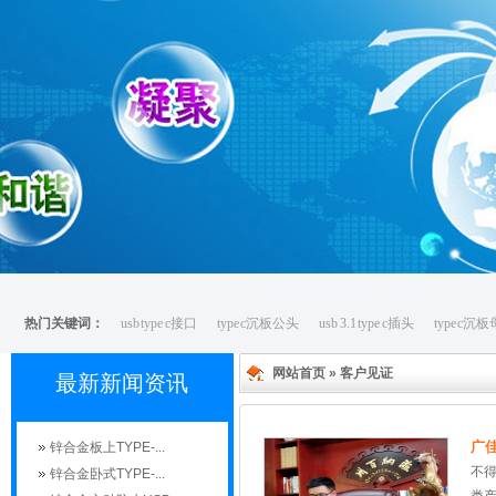
热门关键词：
usb type c接口
type c沉板公头
usb 3.1 type c插头
type c沉
网站首页
»
客户见证
最新新闻资讯
广
锌合金板上TYPE-...
不
锌合金卧式TYPE-...