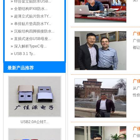
类
锌合金立贴防水USB...
全塑结构IPX8防水...
超薄立式贴片防水TY...
单排贴片垫高防水TY...
沉板结构四脚插接防水...
广
直插式迷你USB母座...
广
深入解析TypeC母...
都
USB 3.1 Ty...
最新产品推荐
广
从
性
USB2.0A公转T...
广
广