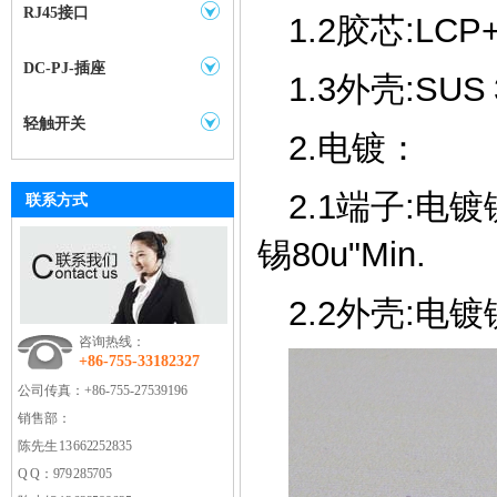
RJ45接口
1.2胶芯:LCP
DC-PJ-插座
1.3外壳:SUS 
轻触开关
2.电镀：
2.1端子:电镀
联系方式
锡80u"Min.
2.2外壳:电镀镍
咨询热线：
+86-755-33182327
公司传真：
+86-755-27539196
销售部：
陈先生 13662252835
Q Q：979285705