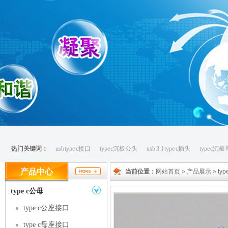
热门关键词：
usb type c接口
type c沉板公头
usb 3.1 type c插头
type c沉
产品中心
当前位置：
网站首页
»
产品展示
»
ty
type c公母
type c公座接口
type c母座接口