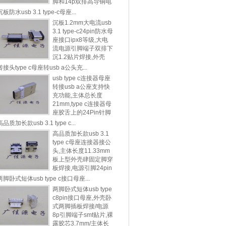
脚和14p双排高导铜电
源引脚
沉板防水usb 3.1 type-c母座...
沉板1.2mm大电流usb
3.1 type-c24pin防水母
座接口ipx8等级,大电
流电源引脚端子双排下
沉1.2贴片焊接,外壳
转接头type c母座转usb a公头充...
usb type c连接器母座
转接usb a公座支持快
充功能,主体总长度
21mm,type c连接器母
座胶舌上的24Pin针脚
本质
高品质加长款usb 3.1 type c...
高品质加长款usb 3.1
type c母座连接器接公
头,主体长度11.33mm
板上型外壳肆固定脚穿
板焊接,电源引脚24pin
端子
两脚卧式短体usb type c接口母座...
两脚卧式短体usb type
c8pin接口母座,外壳卧
式两脚插板焊接/电源
8p引脚端子smt贴片,裸
露胶芯3.7mm/主体长