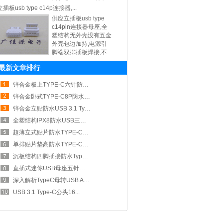
度7
立插板usb type c14p连接器,...
供应立插板usb type
c14pin连接器母座,全
塑结构无外壳没有五金
外壳包边加持,电源引
脚端双排插板焊接,不
伤type c1
最新文章排行
锌合金板上TYPE-C六针防水连接器...
锌合金卧式TYPE-C8P防水母座紧...
锌合金立贴防水USB 3.1 Typ...
全塑结构IPX8防水USB三点一Ty...
超薄立式贴片防水TYPE-C母座六点...
单排贴片垫高防水TYPE-C母座散热...
沉板结构四脚插接防水TypeC露舌母...
直插式迷你USB母座五针接口稳定电气...
深入解析TypeC母转USB A公铝...
USB 3.1 Type-C公头16...