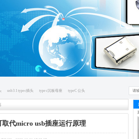
头
usb 3.1 type c插头
type c沉板母座
type C 公头
态
口可取代micro usb插座运行原理