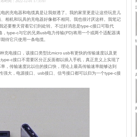
布时间：2022-12-01 17:35:07
充电的充电器和电缆真是让我烦透了。我的家里更是让这些玩意儿
脑、相机和玩具的充电器好像都不相同。我也很讨厌这样。我笔记
还要整天背着它们到处转。不过好消息是type-c接口可取代
规格，type-c与它的兄弟usb电力传输(PD)将用一个或两个适配器满
得期待它只使用一条电缆。
一种充电接口，该接口类型比micro usb有更快的传输速度以及更
type-c接口不需要区分正反面都以插入手机，真正意义上实现了
坏率，传输速度比以往的接口快，理论上最高传输速率能够达到
性强大，电源接口、usb接口、信号接口都可以归为一个type-c接