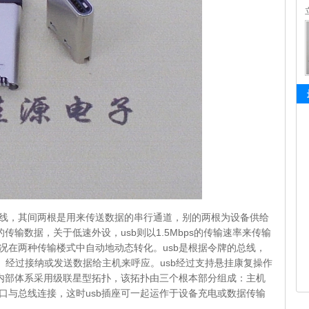
根线，其间两根是用来传送数据的串行通道，别的两根为设备供给
s的传输数据，关于低速外设，usb则以1.5Mbps的传输速率来传输
情况在两种传输楼式中自动地动态转化。usb是根据令牌的总线，
线。经过接纳或发送数据给主机来呼应。usb经过支持悬挂康复操作
插座内部体系采用级联星型拓扑，该拓扑由三个根本部分组成：主机
备经过端口与总线连接，这时usb插座可一起运作于设备充电或数据传输