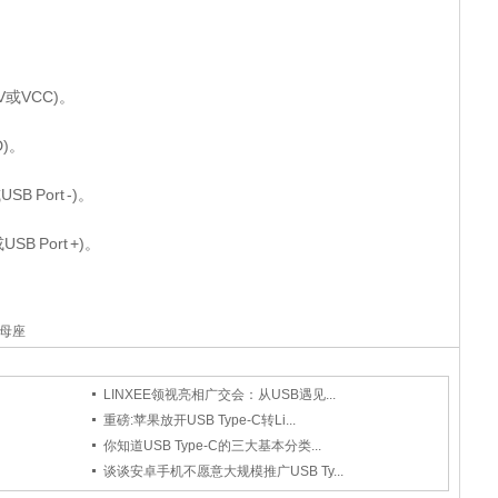
或VCC)。
)。
 Port -)。
 Port +)。
sb母座
LINXEE领视亮相广交会：从USB遇见...
重磅:苹果放开USB Type-C转Li...
你知道USB Type-C的三大基本分类...
谈谈安卓手机不愿意大规模推广USB Ty...