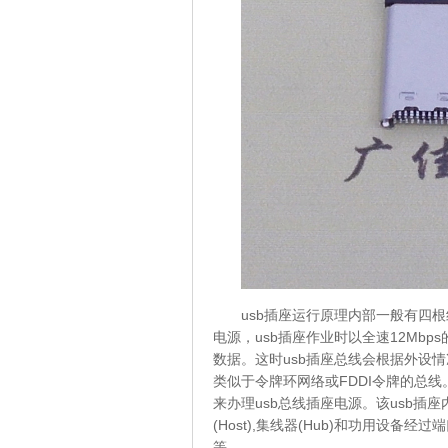
usb插座运行原理内部一般有四
电源，usb插座作业时以全速12Mbp
数据。这时usb插座总线会根据外设
类似于令牌环网络或FDDI令牌的总
来办理usb总线插座电源。该usb
(Host),集线器(Hub)和功用设
等。