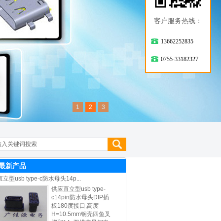
客户服务热线：
13662252835
0755-33182327
1
2
3
最新产品
直立型usb type-c防水母头14p...
供应直立型usb type-
c14pin防水母头DIP插
板180度接口,高度
H=10.5mm钢壳四鱼叉