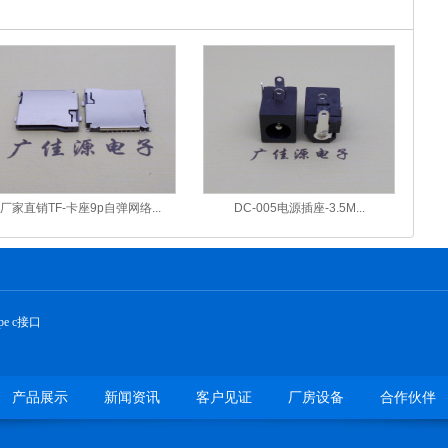
厂家直销TF-卡座9p自弹网络...
DC-005电源插座-3.5M...
ype c接口
产品展示
新闻资讯
客户见证
厂房设备
合作伙伴